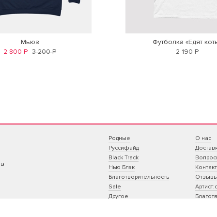
Мьюз
Футболка «Едят кот
2 800 Р
3 200 Р
2 190 Р
Родные
О нас
Руссифайд
Достав
Black Track
Вопрос
ны
Нью Блэк
Контак
Благотворительность
Отзыв
Sale
Артист:
Другое
Благотв
Корпор
Принты