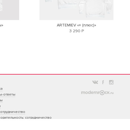
ы»
ARTEMIEV «+ (плюс)»
3 290 Р
ка
ы-ответы
ты
ы
сотрудничество
орительность: сотрудничество
ативный мерч
 на заказ