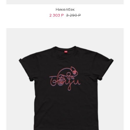
Никелбэк
2 303 Р
3 290 Р