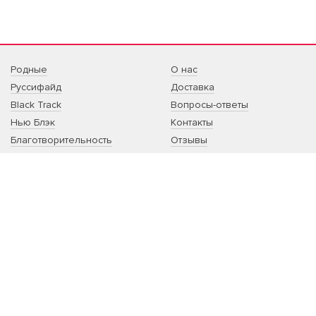
Родные
О нас
Руссифайд
Доставка
Black Track
Вопросы-ответы
Нью Блэк
Контакты
Благотворительность
Отзывы
Sale
Артист:сотрудничество
Другое
Благотворительность:
сотрудничество
Корпоративный мерч
Принты на заказ
РОССИЙСКИЙ БРЕНД ОДЕЖДЫ НЕБО1
Одежда, вдохновленная музыкой. Свитшоты по
оригинальным лекалам отшиваем в Москве.