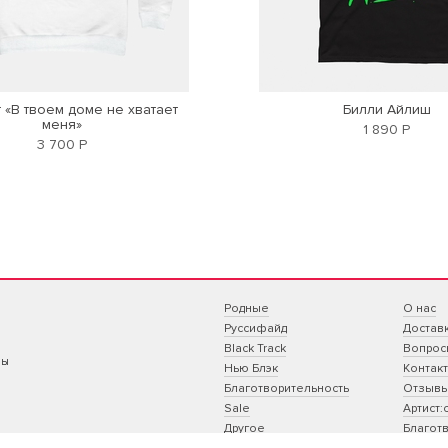
 «В твоем доме не хватает
Билли Айлиш
меня»
1 890 Р
3 700 Р
Родные
О нас
Руссифайд
Достав
Black Track
Вопрос
ны
Нью Блэк
Контак
Благотворительность
Отзыв
Sale
Артист:
Другое
Благотв