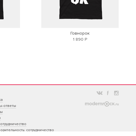
Говнорок
1 890 Р
ка
ы-ответы
ты
ы
сотрудничество
орительность: сотрудничество