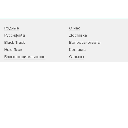
Родные
О нас
Руссифайд
Доставка
Black Track
Вопросы-ответы
Нью Блэк
Контакты
Благотворительность
Отзывы
Sale
Артист:сотрудничество
Другое
Благотворительность:
сотрудничество
Корпоративный мерч
Принты на заказ
РОССИЙСКИЙ БРЕНД ОДЕЖДЫ НЕБО1
Одежда, вдохновленная музыкой. Свитшоты по
оригинальным лекалам отшиваем в Москве.