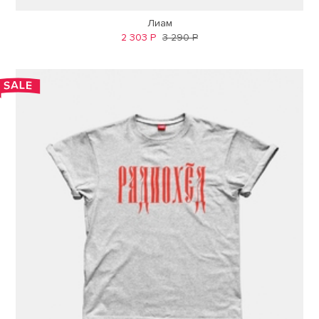
Лиам
2 303 Р
3 290 Р