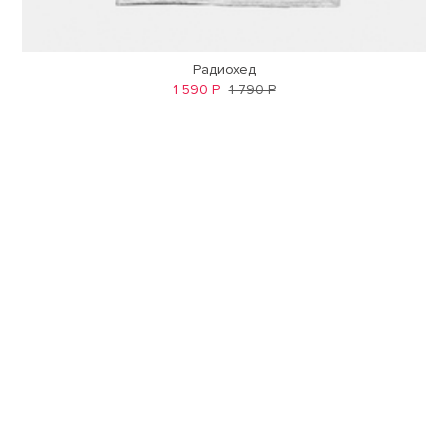
Радиохед
1 590 Р
1 790 Р