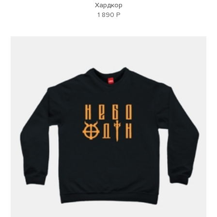
Хардкор
1 890 Р