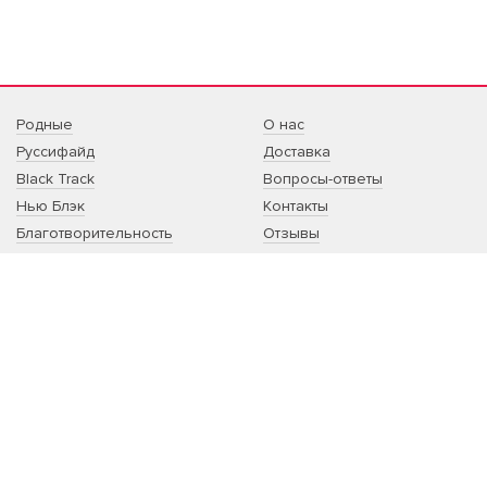
Родные
О нас
Руссифайд
Доставка
Black Track
Вопросы-ответы
Нью Блэк
Контакты
Благотворительность
Отзывы
Sale
Артист:сотрудничество
Другое
Благотворительность:
сотрудничество
Корпоративный мерч
Принты на заказ
РОССИЙСКИЙ БРЕНД ОДЕЖДЫ НЕБО1
Одежда, вдохновленная музыкой. Свитшоты по