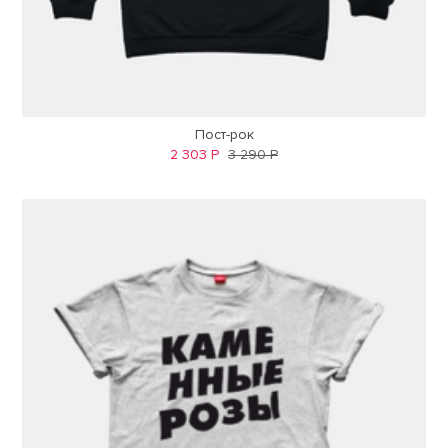
Пост-рок
2 303 Р
3 290 Р