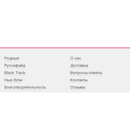
Родные
О нас
Руссифайд
Доставка
Black Track
Вопросы-ответы
Нью Блэк
Контакты
Благотворительность
Отзывы
Sale
Артист:сотрудничество
Другое
Благотворительность:
сотрудничество
Корпоративный мерч
Принты на заказ