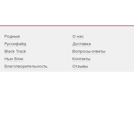
Родные
О нас
Руссифайд
Доставка
Black Track
Вопросы-ответы
Нью Блэк
Контакты
Благотворительность
Отзывы
Sale
Артист:сотрудничество
Другое
Благотворительность:
сотрудничество
Корпоративный мерч
Принты на заказ
РОССИЙСКИЙ БРЕНД ОДЕЖДЫ НЕБО1
Одежда, вдохновленная музыкой. Свитшоты по