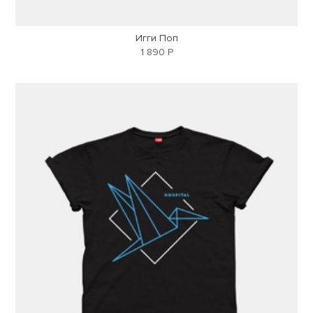
Игги Поп
1 890 Р